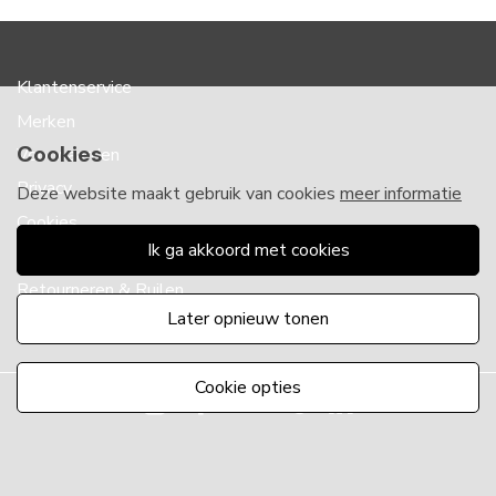
Klantenservice
Merken
Cookies
Voorwaarden
Privacy
Deze website maakt gebruik van cookies
meer informatie
Cookies
ik ga akkoord met cookies
Klachten
Retourneren & Ruilen
later opnieuw tonen
Favorieten
cookie opties