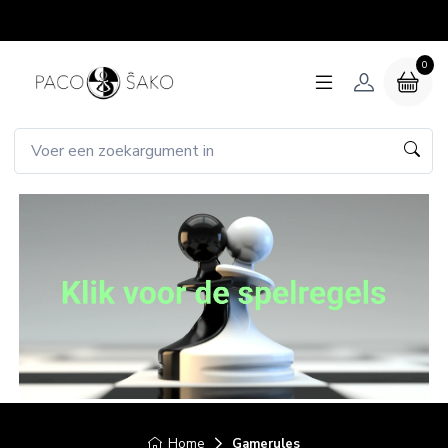
0
Home
Gamerules