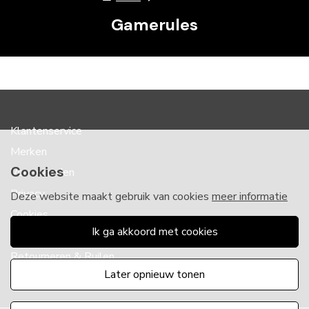
Gamerules
Klantenservice
Merken
Cookies
Voorwaarden
Privacy
Deze website maakt gebruik van cookies
meer informatie
Cookies
ik ga akkoord met cookies
Klachten
Retourneren & Ruilen
later opnieuw tonen
Favorieten