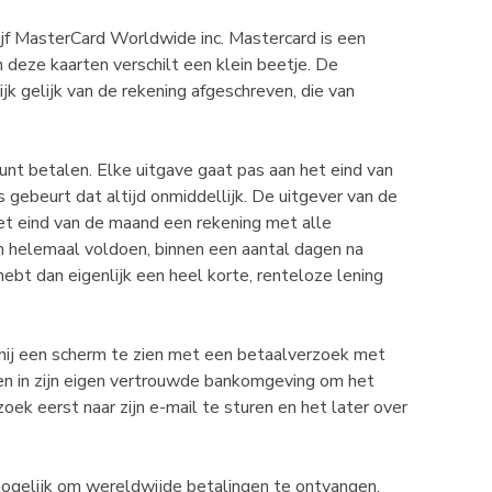
ijf MasterCard Worldwide inc. Mastercard is een
 deze kaarten verschilt een klein beetje. De
k gelijk van de rekening afgeschreven, die van
unt betalen. Elke uitgave gaat pas aan het eind van
 gebeurt dat altijd onmiddellijk. De uitgever van de
n het eind van de maand een rekening met alle
n helemaal voldoen, binnen een aantal dagen na
hebt dan eigenlijk een heel korte, renteloze lening
t hij een scherm te zien met een betaalverzoek met
gen in zijn eigen vertrouwde bankomgeving om het
oek eerst naar zijn e-mail te sturen en het later over
ogelijk om wereldwijde betalingen te ontvangen.