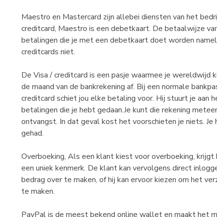
Maestro en Mastercard zijn allebei diensten van het bedr
creditcard, Maestro is een debetkaart. De betaalwijze van
betalingen die je met een debetkaart doet worden namelij
creditcards niet.
De Visa / creditcard is een pasje waarmee je wereldwijd k
de maand van de bankrekening af. Bij een normale bankpas
creditcard schiet jou elke betaling voor. Hij stuurt je aa
betalingen die je hebt gedaan.Je kunt die rekening metee
ontvangst. In dat geval kost het voorschieten je niets. Je 
gehad.
Overboeking, Als een klant kiest voor overboeking, krijg
een uniek kenmerk. De klant kan vervolgens direct inlog
bedrag over te maken, of hij kan ervoor kiezen om het verz
te maken.
PayPal is de meest bekend online wallet en maakt het m